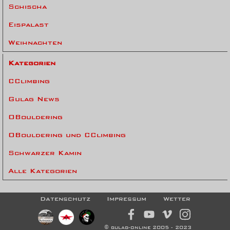
Schischa
Eispalast
Weihnachten
Kategorien
CClimbing
Gulag News
OBouldering
OBouldering und CClimbing
Schwarzer Kamin
Alle Kategorien
Datenschutz
Impressum
Wetter
© gulag-online 2005 - 2023