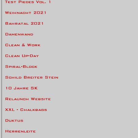
Test Pieces Vol. 1
Weihnacht 2021
Bahratal 2021
Damenwand
Clean & Work
Clean Up-Day
Spiral-Block
Schild Breiter Stein
10 Jahre SK
Relaunch Website
XXL - Chalkbags
Duktus
Herrenleite