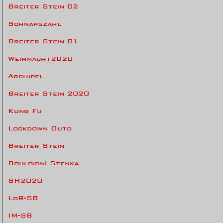
Breiter Stein 02
Schnapszahl
Breiter Stein 01
Weihnacht2020
Archipel
Breiter Stein 2020
Kung Fu
Lockdown Outd
Breiter Stein
Bouloidní Stenka
SH2020
LoR-SB
IM-SB