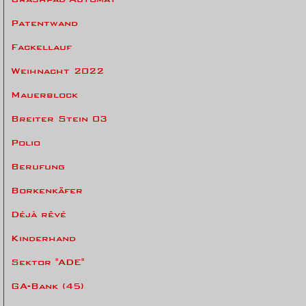
Patentwand
Fackellauf
Weihnacht 2022
Mauerblock
Breiter Stein 03
Polio
Berufung
Borkenkäfer
Déjà rêvé
Kinderhand
Sektor "ADE"
GA-Bank (45)