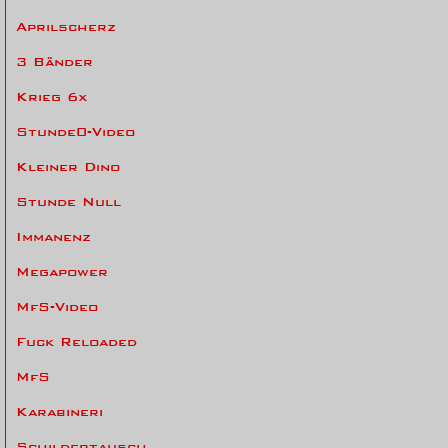
Aprilscherz
3 Bänder
Krieg 6x
Stunde0-Video
Kleiner Dino
Stunde Null
Immanenz
Megapower
MfS-Video
Fuck Reloaded
MfS
Karabineri
Schildertausch