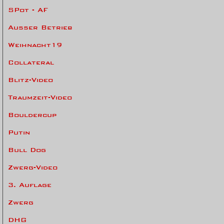
SPot - AF
Ausser Betrieb
Weihnacht19
Collateral
Blitz-Video
Traumzeit-Video
Bouldercup
Putin
Bull Dog
Zwerg-Video
3. Auflage
Zwerg
DHG