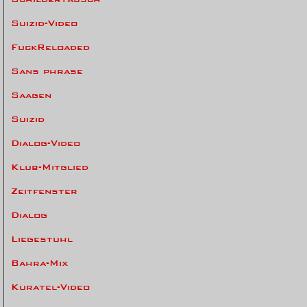
Suizid-Video
FuckReloaded
Sans phrase
Saagen
Suizid
Dialog-Video
Klub-Mitglied
Zeitfenster
Dialog
Liegestuhl
Bahra-Mix
Kuratel-Video