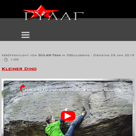
Kleiner Dino
Veröffentlicht von
GULAG-Team
in
OBouldering
· Dienstag 29 Jan 2019
·
1:00
Kleiner Dino