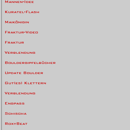
Mannen-Idee
Kuratel-Flash
Maikönigin
Fraktur-Video
Fraktur
Verblendung
Bouldergipfelbücher
Update Boulder
Gut(es) Klettern
Verblendung
Engpass
Schischa
RoxyBeat