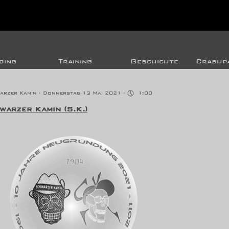
bing
Training
Geschichte
Crashpa
arzer Kamin
· Donnerstag 13 Mai 2021 ·
1:00
arzer Kamin (S.K.)