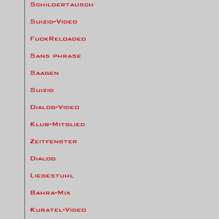
Schildertausch
Suizid-Video
FuckReloaded
Sans phrase
Saagen
Suizid
Dialog-Video
Klub-Mitglied
Zeitfenster
Dialog
Liegestuhl
Bahra-Mix
Kuratel-Video