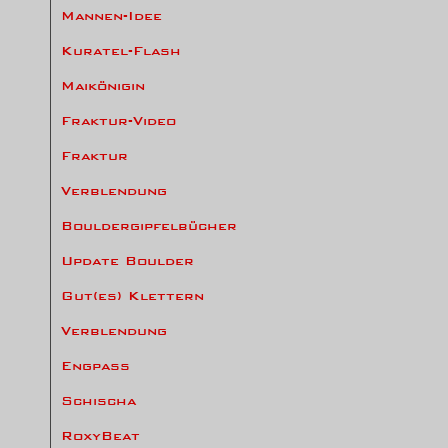
Mannen-Idee
Kuratel-Flash
Maikönigin
Fraktur-Video
Fraktur
Verblendung
Bouldergipfelbücher
Update Boulder
Gut(es) Klettern
Verblendung
Engpass
Schischa
RoxyBeat