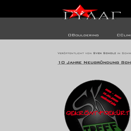
OBouldering
CClim
10 Jahre SK
Veröffentlicht von
Sven Scholz
in
Schw
10 Jahre Neugründung Schw