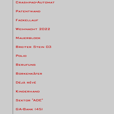
Crashpad-Automat
Patentwand
Fackellauf
Weihnacht 2022
Mauerblock
Breiter Stein 03
Polio
Berufung
Borkenkäfer
Déjà rêvé
Kinderhand
Sektor "ADE"
GA-Bank (45)