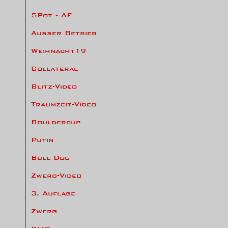
SPot - AF
Ausser Betrieb
Weihnacht19
Collateral
Blitz-Video
Traumzeit-Video
Bouldercup
Putin
Bull Dog
Zwerg-Video
3. Auflage
Zwerg