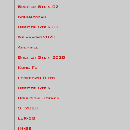
Breiter Stein 02
Schnapszahl
Breiter Stein 01
Weihnacht2020
Archipel
Breiter Stein 2020
Kung Fu
Lockdown Outd
Breiter Stein
Bouloidní Stenka
SH2020
LoR-SB
IM-SB