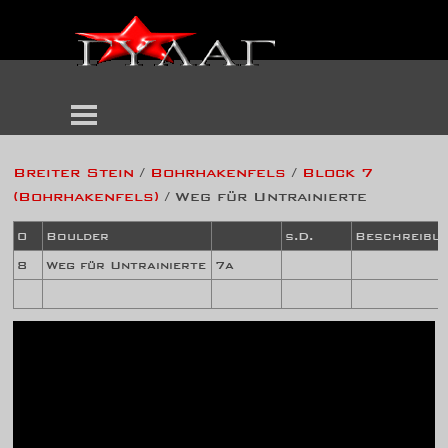
Breiter Stein
/
Bohrhakenfels
/
Block 7
(Bohrhakenfels)
/ Weg für Untrainierte
0
Boulder
s.D.
Beschreibu
8
Weg für Untrainierte
7a